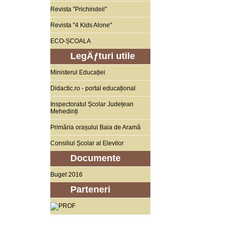
Revista "Prichindeii"
Revista "4 Kids Alone"
ECO-ȘCOALA
LegÄƒturi utile
Ministerul Educației
Didactic.ro - portal educațional
Inspectoratul Școlar Județean
Mehedinți
Primăria orașului Baia de Aramă
Consiliul Școlar al Elevilor
Documente
Buget 2016
Parteneri