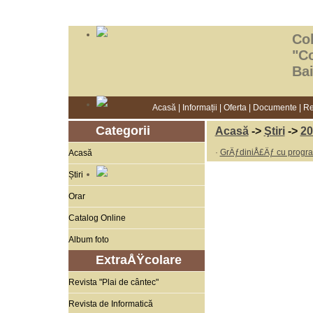
Col
"C
Ba
Acasă
|
Informații
|
Oferta
|
Documente
|
Re
Categorii
Acasă
->
Ştiri
->
20
·
GrÄƒdiniÅ£Äƒ cu progra
Acasă
Știri
Orar
Catalog Online
Album foto
ExtraÅŸcolare
Revista "Plai de cântec"
Revista de Informatică