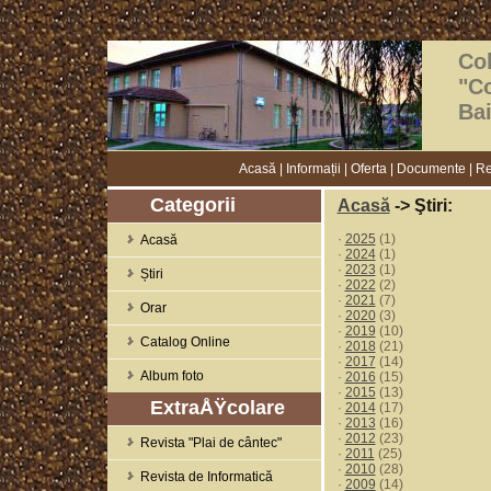
Col
"C
Ba
Acasă
|
Informații
|
Oferta
|
Documente
|
Re
Categorii
Acasă
-> Ştiri:
·
2025
(1)
Acasă
·
2024
(1)
·
2023
(1)
Știri
·
2022
(2)
·
2021
(7)
Orar
·
2020
(3)
·
2019
(10)
Catalog Online
·
2018
(21)
·
2017
(14)
Album foto
·
2016
(15)
·
2015
(13)
ExtraÅŸcolare
·
2014
(17)
·
2013
(16)
·
2012
(23)
Revista "Plai de cântec"
·
2011
(25)
·
2010
(28)
Revista de Informatică
·
2009
(14)