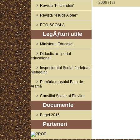
·
2008
(13)
Revista "Prichindeii"
Revista "4 Kids Alone"
ECO-ȘCOALA
LegÄƒturi utile
Ministerul Educației
Didactic.ro - portal
educațional
Inspectoratul Școlar Județean
Mehedinți
Primăria orașului Baia de
Aramă
Consiliul Școlar al Elevilor
Documente
Buget 2016
Parteneri