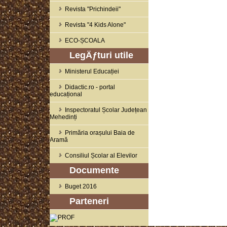
Revista "Prichindeii"
Revista "4 Kids Alone"
ECO-ȘCOALA
LegÄƒturi utile
Ministerul Educației
Didactic.ro - portal
educațional
Inspectoratul Școlar Județean
Mehedinți
Primăria orașului Baia de
Aramă
Consiliul Școlar al Elevilor
Documente
Buget 2016
Parteneri