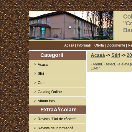
Col
"C
Ba
Acasă
|
Informații
|
Oferta
|
Documente
|
Re
Categorii
Acasă
->
Ştiri
->
20
·
AnunÈ› selecÈ›ie elevi
Acasă
10-07
Știri
Orar
Catalog Online
Album foto
ExtraÅŸcolare
Revista "Plai de cântec"
Revista de Informatică