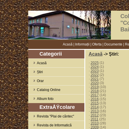
Col
"C
Ba
Acasă
|
Informații
|
Oferta
|
Documente
|
Re
Categorii
Acasă
-> Ştiri:
·
2025
(1)
Acasă
·
2024
(1)
·
2023
(1)
Știri
·
2022
(2)
·
2021
(7)
Orar
·
2020
(3)
·
2019
(10)
Catalog Online
·
2018
(21)
·
2017
(14)
Album foto
·
2016
(15)
·
2015
(13)
ExtraÅŸcolare
·
2014
(17)
·
2013
(16)
·
2012
(23)
Revista "Plai de cântec"
·
2011
(25)
·
2010
(28)
Revista de Informatică
·
2009
(14)