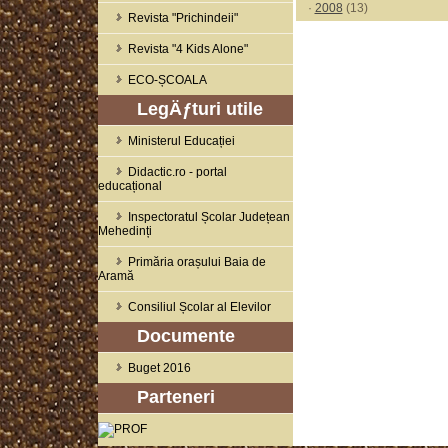
·
2008
(13)
Revista "Prichindeii"
Revista "4 Kids Alone"
ECO-ȘCOALA
LegÄƒturi utile
Ministerul Educației
Didactic.ro - portal
educațional
Inspectoratul Școlar Județean
Mehedinți
Primăria orașului Baia de
Aramă
Consiliul Școlar al Elevilor
Documente
Buget 2016
Parteneri