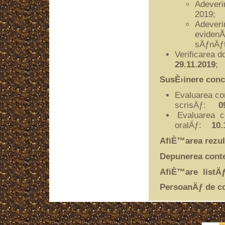
Adeveri
2019;
Adeveri
evidenÅ£
sÄƒnÄƒt
Verificarea d
29.11.2019
;
SusÈ›inere conc
Evaluarea co
scrisÄƒ:
0
Evaluarea co
oralÄƒ:
10.
AfiÈ™area rezul
Depunerea conte
AfiÈ™are listÄƒ 
PersoanÄƒ de co