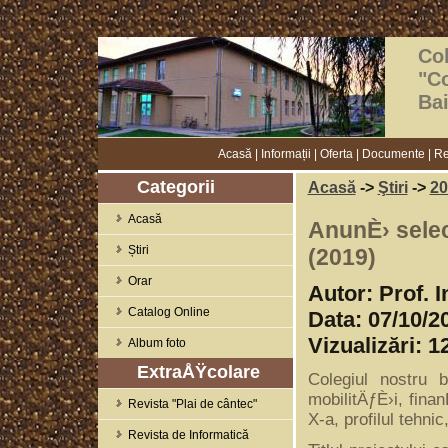
Col
"C
Ba
Acasă
|
Informații
|
Oferta
|
Documente
|
Re
Categorii
Acasă
->
Ştiri
->
20
Acasă
AnunÈ› sele
Știri
(2019)
Orar
Autor: Prof. 
Catalog Online
Data: 07/10/2
Vizualizări: 1
Album foto
ExtraÅŸcolare
Colegiul nostru
mobilitÄƒÈ›i, fina
Revista "Plai de cântec"
X-a, profilul tehn
Revista de Informatică