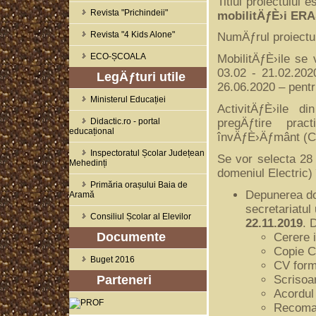
Titlul proiectului es
Revista "Prichindeii"
mobilitÄƒÈ›i E
Revista "4 Kids Alone"
NumÄƒrul proiectu
ECO-ȘCOALA
MobilitÄƒÈ›ile se
03.02 - 21.02.202
LegÄƒturi utile
26.06.2020 – pent
Ministerul Educației
ActivitÄƒÈ›ile di
pregÄƒtire prac
Didactic.ro - portal
educațional
învÄƒÈ›Äƒmânt (C.
Inspectoratul Școlar Județean
Se vor selecta 28
Mehedinți
domeniul Electric)
Primăria orașului Baia de
Depunerea do
Aramă
secretariatul
Consiliul Școlar al Elevilor
22.11.2019
. 
Documente
Cerere i
Copie C.
Buget 2016
CV form
Scrisoa
Parteneri
Acordul 
Recoman