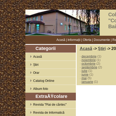
Col
"C
Ba
Acasă
|
Informații
|
Oferta
|
Documente
|
Re
Categorii
Acasă
->
Ştiri
-> 20
·
decembrie
(1)
Acasă
·
noiembrie
(1)
·
octombrie
(2)
Știri
·
septembrie
(2)
·
iulie
(1)
Orar
·
iunie
(1)
·
mai
(5)
Catalog Online
·
ianuarie
(1)
Album foto
ExtraÅŸcolare
Revista "Plai de cântec"
Revista de Informatică