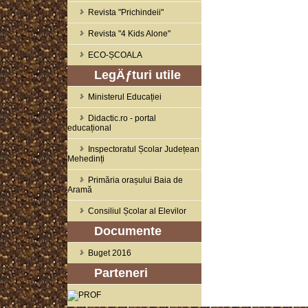
Revista "Prichindeii"
Revista "4 Kids Alone"
ECO-ȘCOALA
LegÄƒturi utile
Ministerul Educației
Didactic.ro - portal
educațional
Inspectoratul Școlar Județean
Mehedinți
Primăria orașului Baia de
Aramă
Consiliul Școlar al Elevilor
Documente
Buget 2016
Parteneri