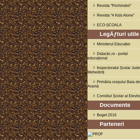
Revista "Prichindeii"
Revista "4 Kids Alone"
ECO-ȘCOALA
LegÄƒturi utile
Ministerul Educației
Didactic.ro - portal
educațional
Inspectoratul Școlar Jud
Mehedinți
Primăria orașului Baia de
Aramă
Consiliul Școlar al Elevilo
Documente
Buget 2016
Parteneri