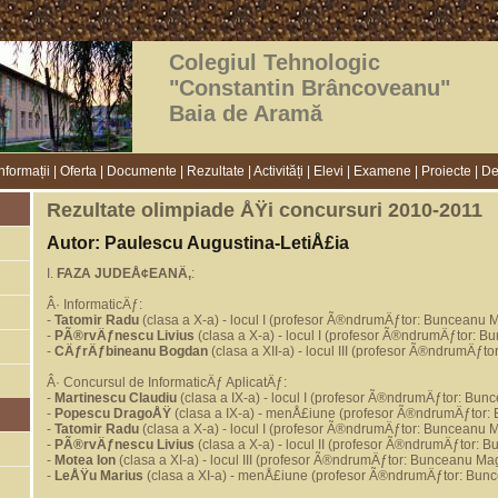
Colegiul Tehnologic
"Constantin Brâncoveanu"
Baia de Aramă
nformații
|
Oferta
|
Documente
|
Rezultate
|
Activități
|
Elevi
|
Examene
|
Proiecte
|
De
Rezultate olimpiade ÅŸi concursuri 2010-2011
Autor: Paulescu Augustina-LetiÅ£ia
I.
FAZA JUDEÅ¢EANÄ‚
:
Â· InformaticÄƒ:
-
Tatomir Radu
(clasa a X-a) - locul I (profesor Ã®ndrumÄƒtor: Bunceanu 
-
PÃ®rvÄƒnescu Livius
(clasa a X-a) - locul I (profesor Ã®ndrumÄƒtor: 
-
CÄƒrÄƒbineanu Bogdan
(clasa a XII-a) - locul III (profesor Ã®ndrumÄƒ
Â· Concursul de InformaticÄƒ AplicatÄƒ:
-
Martinescu Claudiu
(clasa a IX-a) - locul I (profesor Ã®ndrumÄƒtor: Bun
-
Popescu DragoÅŸ
(clasa a IX-a) - menÅ£iune (profesor Ã®ndrumÄƒtor: 
-
Tatomir Radu
(clasa a X-a) - locul I (profesor Ã®ndrumÄƒtor: Bunceanu 
-
PÃ®rvÄƒnescu Livius
(clasa a X-a) - locul II (profesor Ã®ndrumÄƒtor:
-
Motea Ion
(clasa a XI-a) - locul III (profesor Ã®ndrumÄƒtor: Bunceanu Ma
-
LeÅŸu Marius
(clasa a XI-a) - menÅ£iune (profesor Ã®ndrumÄƒtor: Bun