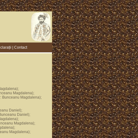
clarații
|
Contact
Magdalena);
Bunceanu Magdalena);
tor: Bunceanu Magdalena);
ceanu Daniel);
Bunceanu Daniel);
Magdalena);
 Bunceanu Magdalena);
gdalena);
ceanu Magdalena);