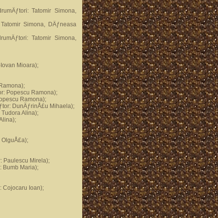
drumÄƒtori: Tatomir Simona,
i: Tatomir Simona, DÄƒneasa
drumÄƒtori: Tatomir Simona,
-Iovan Mioara);
u Ramona);
tor: Popescu Ramona);
Popescu Ramona);
ƒtor: DunÄƒrinÅ£u Mihaela);
 Tudora Alina);
lina);
i OlguÅ£a);
 Paulescu Mirela);
: Bumb Maria);
 Cojocaru Ioan);