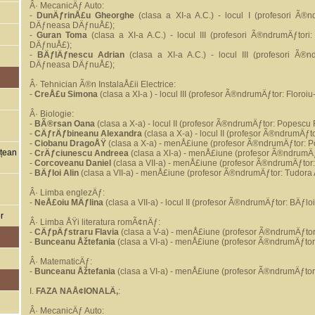
Â· MecanicÄƒ Auto:
-
DunÄƒrinÅ£u Gheorghe
(clasa a XI-a A.C.) - locul I (profesori Ã®n
DÄƒneasa DÄƒnuÅ£);
-
Guran Toma
(clasa a XI-a A.C.) - locul III (profesori Ã®ndrumÄƒtor
DÄƒnuÅ£);
-
BÄƒlÄƒnescu Adrian
(clasa a XI-a A.C.) - locul III (profesori Ã®n
DÄƒneasa DÄƒnuÅ£);
Â· Tehnician Ã®n InstalaÅ£ii Electrice:
-
CreÅ£u Simona
(clasa a XI-a ) - locul III (profesor Ã®ndrumÄƒtor: Floroiu
Â· Biologie:
-
BÃ®rsan Oana
(clasa a X-a) - locul II (profesor Ã®ndrumÄƒtor: Popesc
-
CÄƒrÄƒbineanu Alexandra
(clasa a X-a) - locul II (profesor Ã®ndrumÄƒ
-
Ciobanu DragoÅŸ
(clasa a X-a) - menÅ£iune (profesor Ã®ndrumÄƒtor: 
ețean
-
CrÄƒciunescu Andreea
(clasa a XI-a) - menÅ£iune (profesor Ã®ndrumÄ
-
Corcoveanu Daniel
(clasa a VII-a) - menÅ£iune (profesor Ã®ndrumÄƒtor:
-
BÄƒloi Alin
(clasa a VII-a) - menÅ£iune (profesor Ã®ndrumÄƒtor: Tudora A
Â· Limba englezÄƒ:
-
NeÅ£oiu MÄƒlina
(clasa a VII-a) - locul II (profesor Ã®ndrumÄƒtor: BÄƒlo
r
Â· Limba ÅŸi literatura romÃ¢nÄƒ:
-
CÄƒpÄƒstraru Flavia
(clasa a V-a) - menÅ£iune (profesor Ã®ndrumÄƒtor:
-
Bunceanu Åžtefania
(clasa a VI-a) - menÅ£iune (profesor Ã®ndrumÄƒtor
Â· MatematicÄƒ:
-
Bunceanu Åžtefania
(clasa a VI-a) - menÅ£iune (profesor Ã®ndrumÄƒtor:
I.
FAZA NAÅ¢IONALÄ‚
:
Â· MecanicÄƒ Auto: