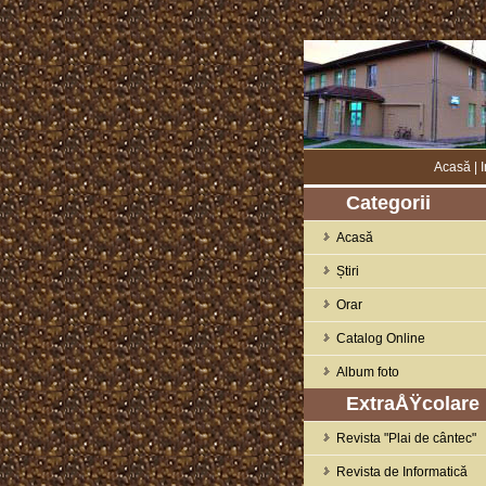
Acasă
|
I
Categorii
Acasă
Știri
Orar
Catalog Online
Album foto
ExtraÅŸcolare
Revista "Plai de cântec"
Revista de Informatică